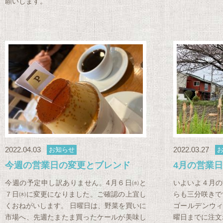
願いします。
2022.04.03
2022.03.27
お知らせ
今週の営業日の変更とブレンド
4月の営業
今週の予定申し訳ありません。4月６日㈬と
いよいよ４月の
７日㈭に変更になりました。ご確認の上宜し
らも三分咲きで
くおねがいします。 日曜日は、野菜を買いに
ゴールデンウィ
市場へ、先週たまたま買ったケールが美味し
曜日までに注文