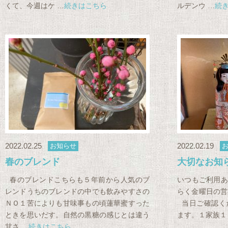
くて、今週はケ …
続きはこちら
ルデンウ …
続
2022.02.25
2022.02.19
お知らせ
春のブレンド
大切なお知
春のブレンドこちらも５年前から人気のブ
いつもご利用あ
レンドうちのブレンドの中でも飲みやすさの
らく金曜日の営
ＮＯ１苦によりも甘味事もの頃蓮華蜜すった
当日ご確認く
ときを思いだす。自然の黒糖の感じとは違う
ます。１家族１
甘さ …
続きはこちら