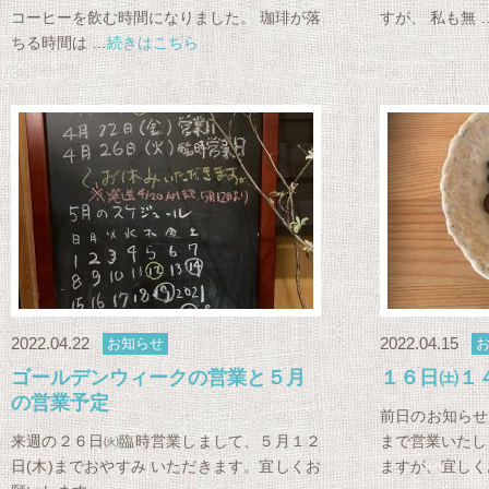
コーヒーを飲む時間になりました。 珈琲が落
すが、 私も無 
ちる時間は …
続きはこちら
2022.04.22
2022.04.15
お知らせ
ゴールデンウィークの営業と５月
１６日㈯１
の営業予定
前日のお知らせ
来週の２６日㈫臨時営業しまして、５月１２
まで営業いたし
日(木)までおやすみ いただきます。宜しくお
ますが、宜しく