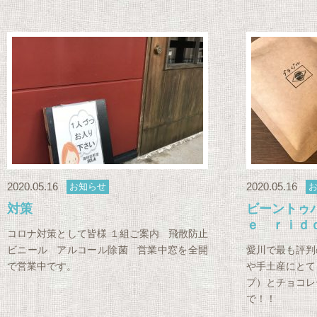
2020.05.16
2020.05.16
お知らせ
対策
ビーントゥ
ｅ ｒｉｄ
コロナ対策として皆様 １組ご案内 飛散防止
ビニール アルコール除菌 営業中窓を全開
愛川で最も評判
で営業中です。
や手土産にとて
プ）とチョコレ
で！！