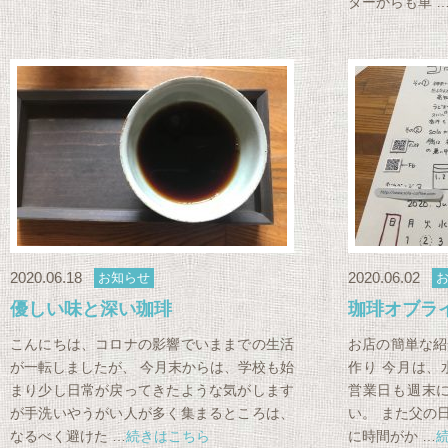
ターからも車 
2020.06.18
2020.06.02
お知らせ
優しい味と深い珈琲
珈琲オブラ
こんにちは、コロナの影響でいままでの生活
お店の簡単な紹
が一転しましたが、 今月末からは、学校も始
作り 今月は、
まり少し日常が戻ってきたような気がします
営業日も週末に
が手洗いやうがい人が多く集まるところは、
い。 また父の
なるべく避けた …
続きはこちら
に時間がか …