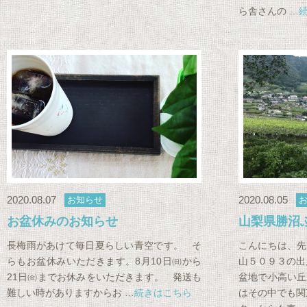
ら舎さんの …
2020.08.07
2020.08.05
お知らせ
お盆休みのお知らせ
山梨県勝沼
長梅雨があけて毎日夏らしい青空です。 そ
こんにちは、先
らもお盆休みいただきます。8月10日㈰から
山５０９３の出
21日㈮までお休みをいただきます。 発送も
盆地で小高い丘
難しい時がありますからお …
続きはこちら
はその中でも関